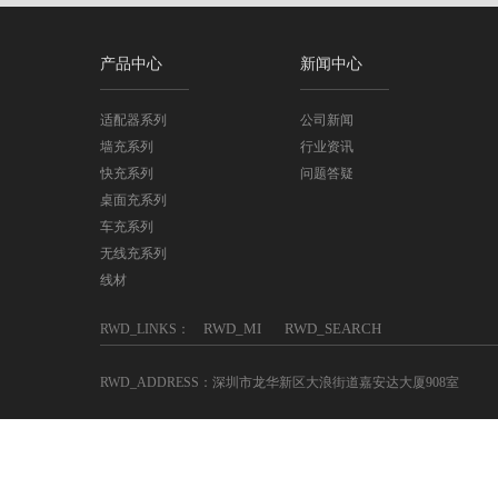
产品中心
新闻中心
适配器系列
公司新闻
墙充系列
行业资讯
快充系列
问题答疑
桌面充系列
车充系列
无线充系列
线材
RWD_MI
RWD_SEARCH
RWD_LINKS：
RWD_ADDRESS：深圳市龙华新区大浪街道嘉安达大厦908室