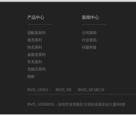
产品中心
新闻中心
适配器系列
公司新闻
墙充系列
行业资讯
快充系列
问题答疑
桌面充系列
车充系列
无线充系列
线材
RWD_MI
RWD_SEARCH
RWD_LINKS：
RWD_ADDRESS：深圳市龙华新区大浪街道嘉安达大厦908室