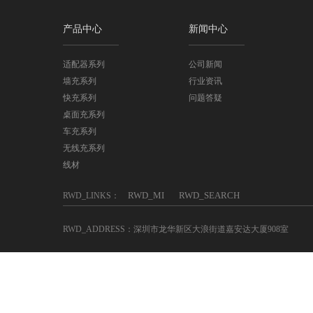
产品中心
新闻中心
适配器系列
公司新闻
墙充系列
行业资讯
快充系列
问题答疑
桌面充系列
车充系列
无线充系列
线材
RWD_MI
RWD_SEARCH
RWD_LINKS：
RWD_ADDRESS：深圳市龙华新区大浪街道嘉安达大厦908室